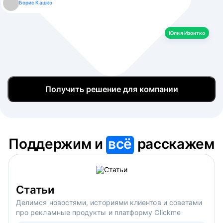
Борис Кашко
Юлия Изоитко
Александр Кулагин
Даниил Макаров
Екатерина Лазаренко
Юлия Изоитко
Получить решение для компании
Поддержим и
всё
расскажем
Статьи
Делимся новостями, историями клиентов и советами
про рекламные продукты и платформу Clickme