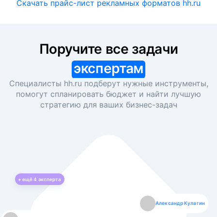
Скачать прайс-лист рекламных форматов hh.ru
Поручите все задачи
экспертам
Специалисты hh.ru подберут нужные инструменты,
помогут спланировать бюджет и найти лучшую
стратегию для ваших
бизнес-задач
+ ещё
4
эксперта
Екатерина Лазаренко
Александр Кулагин
Даниил Макаров
Борис Кашко
Юлия Изоитко