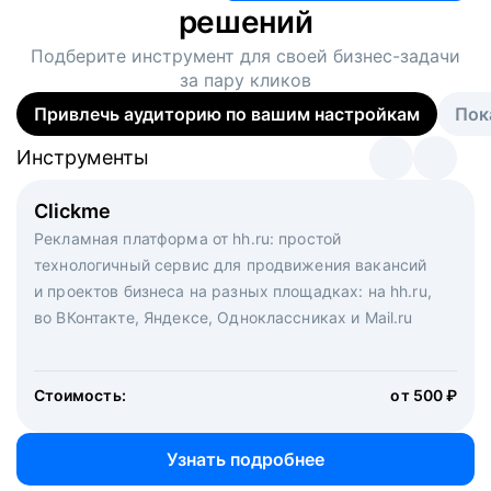
решений
Подберите инструмент для своей
бизнес-задачи
за пару кликов
Привлечь аудиторию по вашим настройкам
Пок
Инструменты
Инструменты
Инструменты
Виртуальный рекрутер
Clickme
Вакансия дня
Массовый подбор под ключ. Решите, сколько
Рекламная платформа от hh.ru: простой
Рекламный формат для вакансий на главной странице
кандидатов и когда вам нужно, и за дело возьмутся
технологичный сервис для продвижения вакансий
hh.ru. Увеличивает количество откликов
маркетологи, рекрутеры и проектные менеджеры
и проектов бизнеса на разных площадках: на hh.ru,
hh.ru с целым набором digital-инструментов
во ВКонтакте, Яндексе, Одноклассниках и Mail.ru
Стоимость:
от 200 000 ₽
Узнать подробнее
Стоимость:
от 500 ₽
Узнать подробнее
Узнать подробнее