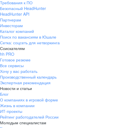
Требования к ПО
pr@ural.hh.ru
Безопасный HeadHunter
HeadHunter API
Краснодар
Партнерам
Инвесторам
ул. Янковского, д. 169, 7 этаж,
Каталог компаний
706 каб.
Поиск по вакансиям в Юшале
+7 861 205-55-57
Сетка: соцсеть для нетворкинга
pr@krd.hh.ru
Соискателям
hh PRO
Готовое резюме
Владивосток
Все сервисы
пер. Ланинский д. 4, офис 3.4
Хочу у вас работать
Производственный календарь
+7 423 202-33-28
Экспертная рекомендация
pr@dv.hh.ru
Новости и статьи
Блог
Новосибирск
О компаниях в игровой форме
Жизнь в компании
ул. Большевистская, д. 35,
ИТ-проекты
помещение 21
Рейтинг работодателей России
+7 383 207-94-64
Молодым специалистам