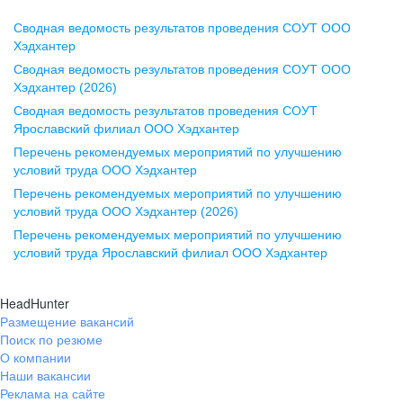
Сводная ведомость результатов проведения СОУТ ООО
Воронеж
Хэдхантер
Сводная ведомость результатов проведения СОУТ ООО
ул. Комиссаржевской, д. 10,
Хэдхантер (2026)
офис 1212
Сводная ведомость результатов проведения СОУТ
+7 473 280-05-05
Ярославский филиал ООО Хэдхантер
pr@vrn.hh.ru
Перечень рекомендуемых мероприятий по улучшению
условий труда ООО Хэдхантер
Казань
Перечень рекомендуемых мероприятий по улучшению
ул. Спартаковская, д. 2А, этаж 3,
условий труда ООО Хэдхантер (2026)
помещение 15
Перечень рекомендуемых мероприятий по улучшению
условий труда Ярославский филиал ООО Хэдхантер
+7 843 212-12-50
pr@kzn.hh.ru
HeadHunter
Размещение вакансий
Екатеринбург
Поиск по резюме
ул. Боевых Дружин, стр. 20,
О компании
5 этаж, офис 505, 521
Наши вакансии
Реклама на сайте
+7 343 226-79-99