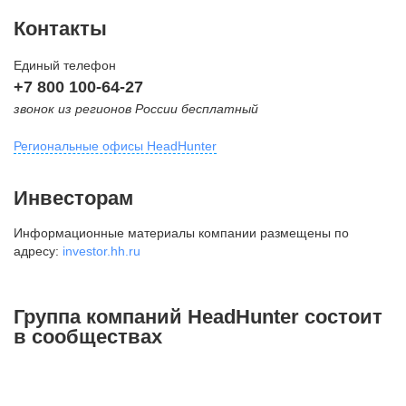
Контакты
Единый телефон
+7 800 100-64-27
звонок из регионов России бесплатный
Региональные офисы HeadHunter
Москва
Инвесторам
внутригородская территория
Информационные материалы компании размещены по
Муниципальный округ Тверской,
адресу:
investor.hh.ru
2-я Брестская ул., д. 48,
помещение 25
+7 495 974-64-27
Группа компаний HeadHunter состоит
+7 495 980-64-27
в сообществах
+7 495 134-92-24
press@hh.ru