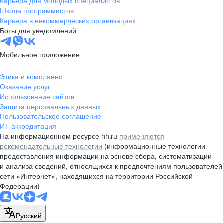
Карьера для молодых специалистов
pr@nsk.hh.ru
Школа программистов
Карьера в некоммерческих организациях
Минск
Боты для уведомлений
пр-т Дзержинского, д. 57,
10 этаж, помещение 45-1
Мобильное приложение
+375 (17)
336-03-02
Этика и комплаенс
pr@rabota.by
Оказание услуг
Использование сайтов
Алматы
Защита персональных данных
Пользовательское соглашение
пр. Абая, д. 151, БЦ Алатау,
ИТ аккредитация
12 этаж, офис 1209
На информационном ресурсе hh.ru
применяются
+7 727 232-13-13
рекомендательные технологии
(информационные технологии
pr@headhunter.com.kz
предоставления информации на основе сбора, систематизации
и анализа сведений, относящихся к предпочтениям пользователей
сети «Интернет», находящихся на территории Российской
Федерации)
Русский